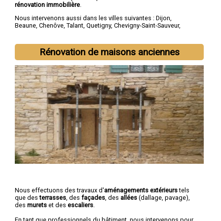
rénovation immobilière
.
Nous intervenons aussi dans les villes suivantes :
Dijon
,
Beaune
,
Chenôve
,
Talant
,
Quetigny
,
Chevigny-Saint-Sauveur
,
Longvic
,
Fontaine-lès-Dijon
,
Auxonne
,
Saint-Apollinaire
Rénovation de maisons anciennes
Nous effectuons des travaux d'
aménagements extérieurs
tels
que des
terrasses
, des
façades
, des
allées
(dallage, pavage),
des
murets
et des
escaliers
.
En tant que professionnels du bâtiment, nous intervenons pour