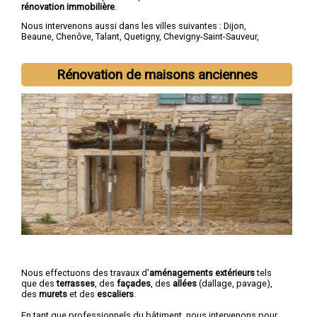
rénovation immobilière
.
Nous intervenons aussi dans les villes suivantes :
Dijon
,
Beaune
,
Chenôve
,
Talant
,
Quetigny
,
Chevigny-Saint-Sauveur
,
Longvic
,
Fontaine-lès-Dijon
,
Auxonne
,
Saint-Apollinaire
Rénovation de maisons anciennes
Nous effectuons des travaux d'
aménagements extérieurs
tels
que des
terrasses
, des
façades
, des
allées
(dallage, pavage),
des
murets
et des
escaliers
.
En tant que professionnels du bâtiment, nous intervenons pour