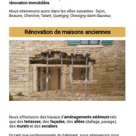
rénovation immobilière
.
Nous intervenons aussi dans les villes suivantes :
Dijon
,
Beaune
,
Chenôve
,
Talant
,
Quetigny
,
Chevigny-Saint-Sauveur
,
Longvic
,
Fontaine-lès-Dijon
,
Auxonne
,
Saint-Apollinaire
Rénovation de maisons anciennes
Nous effectuons des travaux d'
aménagements extérieurs
tels
que des
terrasses
, des
façades
, des
allées
(dallage, pavage),
des
murets
et des
escaliers
.
En tant que professionnels du bâtiment, nous intervenons pour