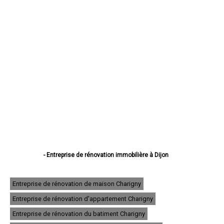
- Entreprise de rénovation immobilière à Dijon
- Entreprise de rénovation immobilière à Beaune
- Entreprise de rénovation immobilière à Chenôve
- Entreprise de rénovation immobilière à Talant
Entreprise de rénovation de maison Charigny
- Entreprise de rénovation immobilière à Chevigny-Saint-Sauveur
Entreprise de rénovation d'appartement Charigny
- Entreprise de rénovation immobilière à Quetigny
- Entreprise de rénovation immobilière à Longvic
Entreprise de rénovation du batiment Charigny
- Entreprise de rénovation immobilière à Fontaine-lès-Dijon