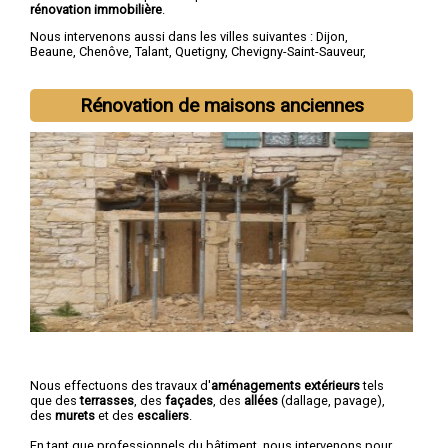
rénovation immobilière
.
Nous intervenons aussi dans les villes suivantes :
Dijon
,
Beaune
,
Chenôve
,
Talant
,
Quetigny
,
Chevigny-Saint-Sauveur
,
Longvic
,
Fontaine-lès-Dijon
,
Auxonne
,
Saint-Apollinaire
Rénovation de maisons anciennes
Nous effectuons des travaux d'
aménagements extérieurs
tels
que des
terrasses
, des
façades
, des
allées
(dallage, pavage),
des
murets
et des
escaliers
.
En tant que professionnels du bâtiment, nous intervenons pour