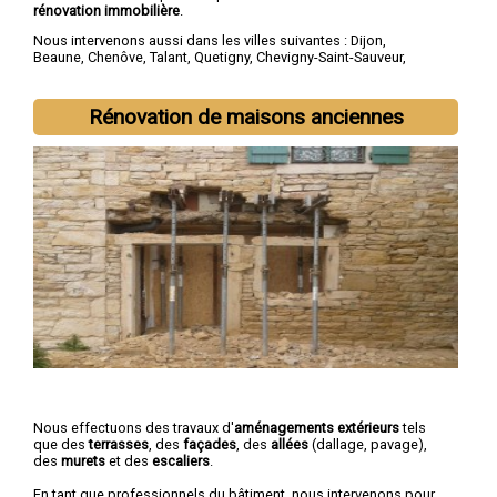
rénovation immobilière
.
Nous intervenons aussi dans les villes suivantes :
Dijon
,
Beaune
,
Chenôve
,
Talant
,
Quetigny
,
Chevigny-Saint-Sauveur
,
Longvic
,
Fontaine-lès-Dijon
,
Auxonne
,
Saint-Apollinaire
Rénovation de maisons anciennes
Nous effectuons des travaux d'
aménagements extérieurs
tels
que des
terrasses
, des
façades
, des
allées
(dallage, pavage),
des
murets
et des
escaliers
.
En tant que professionnels du bâtiment, nous intervenons pour