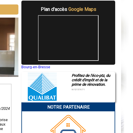
Plan d'accès
Google Maps
Bourg-en-Bresse
Saint-Quentin
Profitez de l'éco-ptz, du
Montluçon
crédit d'impôt et de la
Manosque
prime de rénovation.
Gap
Nice
N°E157671
Annonay
Charleville-Mézières
Pamiers
NOTRE PARTENAIRE
Troyes
2/2024
Narbonne
Rodez
prise
Marseille
vaux
Caen
ne
Aurillac