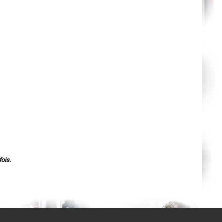
Agen
Mende
Angers
Cherbourg-Octeville
Reims
Saint-Dizier
Laval
Nancy
Verdun
Lorient
Metz
Nevers
Lille
Beauvais
Alençon
Calais
Clermont-Ferrand
Pau
Tarbes
Perpignan
Strasbourg
Mulhouse
ois.
Lyon
Vesoul
Chalon-sur-Saône
Le Mans
Chambéry
Annecy
Paris
Le Havre