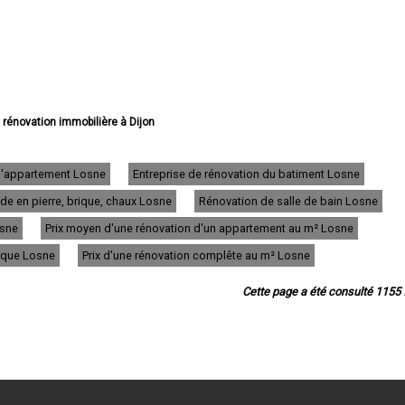
e rénovation immobilière à Dijon
 rénovation immobilière à Beaune
 rénovation immobilière à Chenôve
 rénovation immobilière à Talant
 d'appartement Losne
Entreprise de rénovation du batiment Losne
ion immobilière à Chevigny-Saint-Sauveur
de en pierre, brique, chaux Losne
Rénovation de salle de bain Losne
rénovation immobilière à Quetigny
 rénovation immobilière à Longvic
osne
Prix moyen d'une rénovation d'un appartement au m² Losne
ation immobilière à Fontaine-lès-Dijon
 rénovation immobilière à Auxonne
rique Losne
Prix d'une rénovation complête au m² Losne
vation immobilière à Saint-Apollinaire
ation immobilière à Châtillon-sur-Seine
Cette page a été consulté 1155 f
rénovation immobilière à Montbard
ation immobilière à Nuits-Saint-Georges
 rénovation immobilière à Genlis
vation immobilière à Marsannay-la-Côte
ovation immobilière à Semur-en-Auxois
énovation immobilière à Is-sur-Tille
vation immobilière à Gevrey-Chambertin