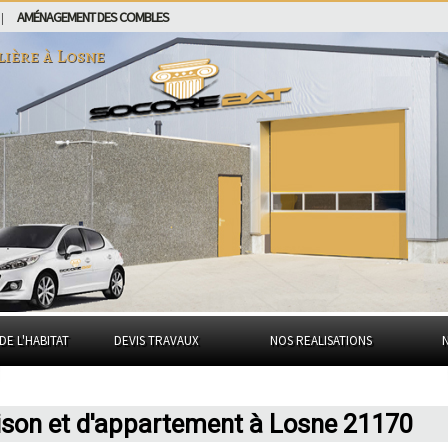
AMÉNAGEMENT DES COMBLES
|
lière à
Losne
DE L'HABITAT
DEVIS TRAVAUX
NOS REALISATIONS
ison et d'appartement à Losne 21170