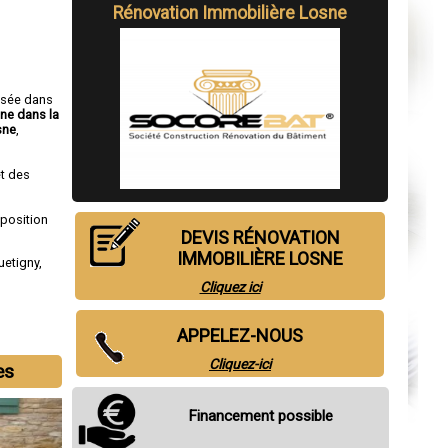
Rénovation Immobilière Losne
isée dans
ne dans la
sne
,
t des
sposition
DEVIS RÉNOVATION
IMMOBILIÈRE LOSNE
uetigny
,
Cliquez ici
APPELEZ-NOUS
Cliquez-ici
es
Financement possible