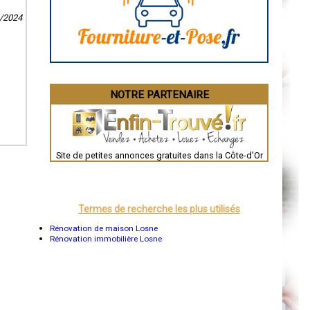
Angoulême
La Rochelle
3/2024
Bourges
Brive-la-Gaillarde
Dijon
Saint-Brieuc
Guéret
Périgueux
Besançon
NOTRE PARTENAIRE
Valence
Évreux
Chartres
Brest
Nîmes
Toulouse
Site de petites annonces gratuites dans la Côte-d'Or
Auch
Bordeaux
Montpellier
Rennes
Châteauroux
Termes de recherche les plus utilisés
Tours
Grenoble
Rénovation de maison Losne
Dole
Rénovation immobilière Losne
Mont-de-Marsan
Blois
Saint-Étienne
Le Puy-en-Velay
Nantes
Orléans
Cahors