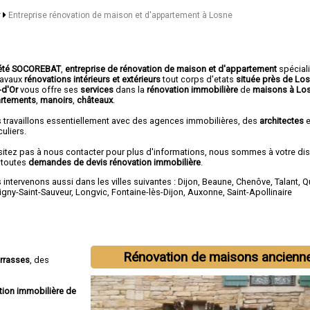
r
Entreprise rénovation de maison et d'appartement à Losne
été SOCOREBAT
,
entreprise de rénovation de maison et d'appartement
spécial
travaux
rénovations intérieurs et extérieurs
tout corps d'etats
située près de Los
-d'Or
vous offre ses
services
dans la
rénovation immobilière
de
maisons à Lo
rtements
,
manoirs
,
châteaux
.
 travaillons essentiellement avec des agences immobilières, des
architectes
e
culiers.
sitez pas à nous contacter pour plus d'informations, nous sommes à votre di
 toutes
demandes de devis rénovation immobilière
.
intervenons aussi dans les villes suivantes :
Dijon
,
Beaune
,
Chenôve
,
Talant
,
Q
igny-Saint-Sauveur
,
Longvic
,
Fontaine-lès-Dijon
,
Auxonne
,
Saint-Apollinaire
Rénovation de maisons ancienn
errasses
, des
tion immobilière de