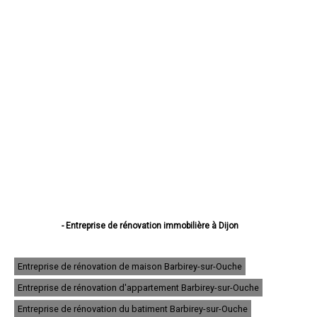
- Entreprise de rénovation immobilière à Dijon
- Entreprise de rénovation immobilière à Beaune
- Entreprise de rénovation immobilière à Chenôve
- Entreprise de rénovation immobilière à Talant
Entreprise de rénovation de maison Barbirey-sur-Ouche
- Entreprise de rénovation immobilière à Chevigny-Saint-Sauveur
Entreprise de rénovation d'appartement Barbirey-sur-Ouche
- Entreprise de rénovation immobilière à Quetigny
- Entreprise de rénovation immobilière à Longvic
Entreprise de rénovation du batiment Barbirey-sur-Ouche
- Entreprise de rénovation immobilière à Fontaine-lès-Dijon