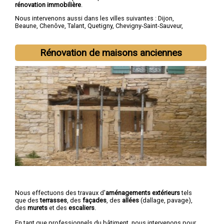
rénovation immobilière
.
Nous intervenons aussi dans les villes suivantes :
Dijon
,
Beaune
,
Chenôve
,
Talant
,
Quetigny
,
Chevigny-Saint-Sauveur
,
Longvic
,
Fontaine-lès-Dijon
,
Auxonne
,
Saint-Apollinaire
Rénovation de maisons anciennes
Nous effectuons des travaux d'
aménagements extérieurs
tels
que des
terrasses
, des
façades
, des
allées
(dallage, pavage),
des
murets
et des
escaliers
.
En tant que professionnels du bâtiment, nous intervenons pour