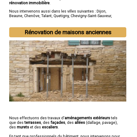
rénovation immobilière
.
Nous intervenons aussi dans les villes suivantes :
Dijon
,
Beaune
,
Chenôve
,
Talant
,
Quetigny
,
Chevigny-Saint-Sauveur
,
Longvic
,
Fontaine-lès-Dijon
,
Auxonne
,
Saint-Apollinaire
Rénovation de maisons anciennes
Nous effectuons des travaux d'
aménagements extérieurs
tels
que des
terrasses
, des
façades
, des
allées
(dallage, pavage),
des
murets
et des
escaliers
.
En tant que professionnels du bâtiment, nous intervenons pour