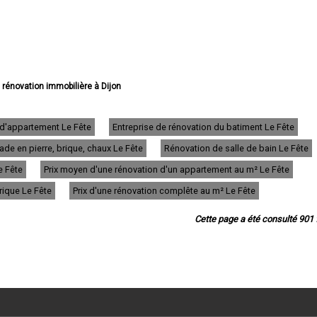
e rénovation immobilière à Dijon
 rénovation immobilière à Beaune
 rénovation immobilière à Chenôve
 rénovation immobilière à Talant
 d'appartement Le Fête
Entreprise de rénovation du batiment Le Fête
ion immobilière à Chevigny-Saint-Sauveur
de en pierre, brique, chaux Le Fête
Rénovation de salle de bain Le Fête
rénovation immobilière à Quetigny
 rénovation immobilière à Longvic
e Fête
Prix moyen d'une rénovation d'un appartement au m² Le Fête
ation immobilière à Fontaine-lès-Dijon
 rénovation immobilière à Auxonne
trique Le Fête
Prix d'une rénovation complête au m² Le Fête
vation immobilière à Saint-Apollinaire
ation immobilière à Châtillon-sur-Seine
Cette page a été consulté 901 f
rénovation immobilière à Montbard
ation immobilière à Nuits-Saint-Georges
 rénovation immobilière à Genlis
vation immobilière à Marsannay-la-Côte
ovation immobilière à Semur-en-Auxois
énovation immobilière à Is-sur-Tille
vation immobilière à Gevrey-Chambertin
ation immobilière à Venarey-les-Laumes