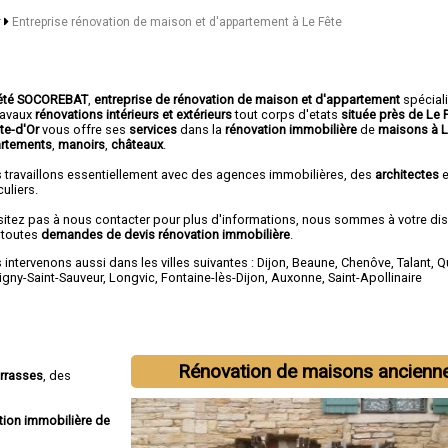
r
Entreprise rénovation de maison et d'appartement à Le Fête
été SOCOREBAT
,
entreprise de rénovation de maison et d'appartement
spécial
travaux
rénovations intérieurs et extérieurs
tout corps d'etats
située près de Le 
ôte-d'Or
vous offre ses
services
dans la
rénovation immobilière
de
maisons à L
rtements
,
manoirs
,
châteaux
.
 travaillons essentiellement avec des agences immobilières, des
architectes
e
culiers.
sitez pas à nous contacter pour plus d'informations, nous sommes à votre di
 toutes
demandes de devis rénovation immobilière
.
intervenons aussi dans les villes suivantes :
Dijon
,
Beaune
,
Chenôve
,
Talant
,
Q
igny-Saint-Sauveur
,
Longvic
,
Fontaine-lès-Dijon
,
Auxonne
,
Saint-Apollinaire
Rénovation de maisons ancienn
errasses
, des
tion immobilière de