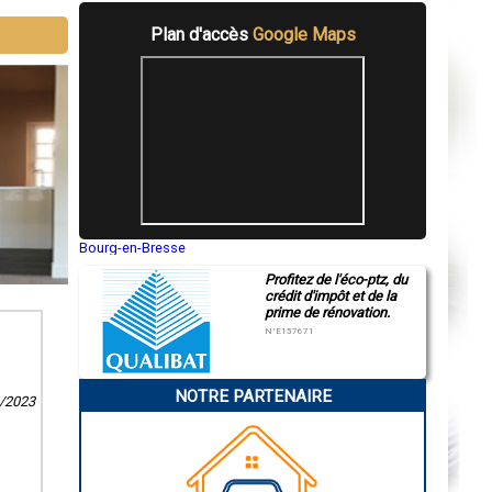
Plan d'accès
Google Maps
Bourg-en-Bresse
Saint-Quentin
Profitez de l'éco-ptz, du
Montluçon
crédit d'impôt et de la
Manosque
prime de rénovation.
Gap
Nice
N°E157671
Annonay
Charleville-Mézières
Pamiers
NOTRE PARTENAIRE
Troyes
9/2023
Narbonne
Rodez
Marseille
Caen
Aurillac