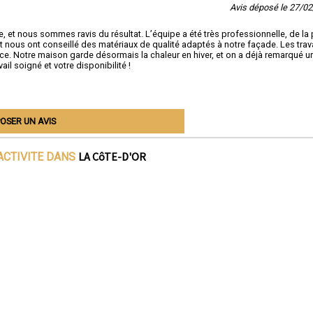
Avis déposé le 27/0
e, et nous sommes ravis du résultat. L’équipe a été très professionnelle, de la 
et et nous ont conseillé des matériaux de qualité adaptés à notre façade. Les tra
cace. Notre maison garde désormais la chaleur en hiver, et on a déjà remarqué u
il soigné et votre disponibilité !
OSER UN AVIS
LA CôTE-D'OR
ACTIVITE DANS