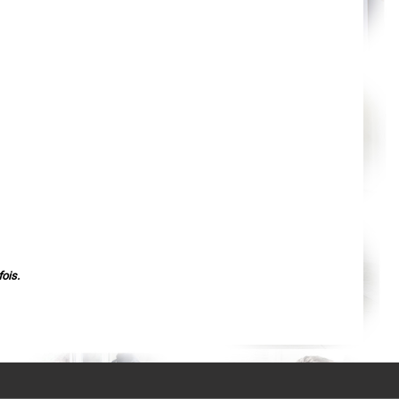
Agen
Mende
Angers
Cherbourg-Octeville
Reims
Saint-Dizier
Laval
Nancy
Verdun
Lorient
Metz
Nevers
Lille
Beauvais
Alençon
Calais
Clermont-Ferrand
Pau
Tarbes
Perpignan
Strasbourg
ois.
Mulhouse
Lyon
Vesoul
Chalon-sur-Saône
Le Mans
Chambéry
Annecy
Paris
Le Havre