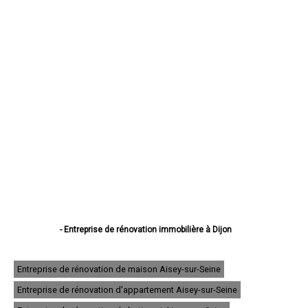
- Entreprise de rénovation immobilière à Dijon
- Entreprise de rénovation immobilière à Beaune
- Entreprise de rénovation immobilière à Chenôve
- Entreprise de rénovation immobilière à Talant
Entreprise de rénovation de maison Aisey-sur-Seine
- Entreprise de rénovation immobilière à Chevigny-Saint-Sauveur
Entreprise de rénovation d'appartement Aisey-sur-Seine
- Entreprise de rénovation immobilière à Quetigny
- Entreprise de rénovation immobilière à Longvic