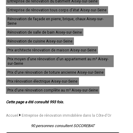
Entreprise de rénovation du batiment Aisey-sur-Seine
- Entreprise de rénovation immobilière à Fontaine-lès-Dijon
- Entreprise de rénovation immobilière à Auxonne
Entreprise de rénovation tous corps d'état Aisey-sur-Seine
- Entreprise de rénovation immobilière à Saint-Apollinaire
Rénovation de façade en pierre, brique, chaux Aisey-sur-
- Entreprise de rénovation immobilière à Châtillon-sur-Seine
Seine
- Entreprise de rénovation immobilière à Montbard
- Entreprise de rénovation immobilière à Nuits-Saint-Georges
Rénovation de salle de bain Aisey-sur-Seine
- Entreprise de rénovation immobilière à Genlis
Rénovation de cuisine Aisey-sur-Seine
- Entreprise de rénovation immobilière à Marsannay-la-Côte
- Entreprise de rénovation immobilière à Semur-en-Auxois
Prix architecte rénovation de maison Aisey-sur-Seine
- Entreprise de rénovation immobilière à Is-sur-Tille
- Entreprise de rénovation immobilière à Gevrey-Chambertin
Prix moyen d'une rénovation d'un appartement au m² Aisey-
- Entreprise de rénovation immobilière à Venarey-les-Laumes
sur-Seine
- Entreprise de rénovation immobilière à Plombières-lès-Dijon
Prix d'une rénovation de toiture ancienne Aisey-sur-Seine
- Entreprise de rénovation immobilière à Brazey-en-Plaine
- Entreprise de rénovation immobilière à Saulieu
Prix rénovation électrique Aisey-sur-Seine
- Entreprise de rénovation immobilière à Arc-sur-Tille
- Entreprise de rénovation immobilière à Seurre
Prix d'une rénovation complête au m² Aisey-sur-Seine
- Entreprise de rénovation immobilière à Sennecey-lès-Dijon
- Entreprise de rénovation immobilière à Selongey
Cette page a été consulté 993 fois.
- Entreprise de rénovation immobilière à Varois-et-Chaignot
- Entreprise de rénovation immobilière à Mirebeau-sur-Bèze
Accueil
Entreprise de rénovation immobilière dans la Côte-d'Or
- Entreprise de rénovation immobilière à Neuilly-lès-Dijon
- Entreprise de rénovation immobilière à Velars-sur-Ouche
90 personnes consultent SOCOREBAT
- Entreprise de rénovation immobilière à Ladoix-Serrigny
- Entreprise de rénovation immobilière à Arnay-le-Duc