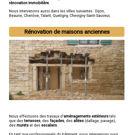
rénovation immobilière
.
Nous intervenons aussi dans les villes suivantes :
Dijon
,
Beaune
,
Chenôve
,
Talant
,
Quetigny
,
Chevigny-Saint-Sauveur
,
Longvic
,
Fontaine-lès-Dijon
,
Auxonne
,
Saint-Apollinaire
Rénovation de maisons anciennes
Nous effectuons des travaux d'
aménagements extérieurs
tels
que des
terrasses
, des
façades
, des
allées
(dallage, pavage),
des
murets
et des
escaliers
.
En tant que professionnels du bâtiment, nous intervenons pour