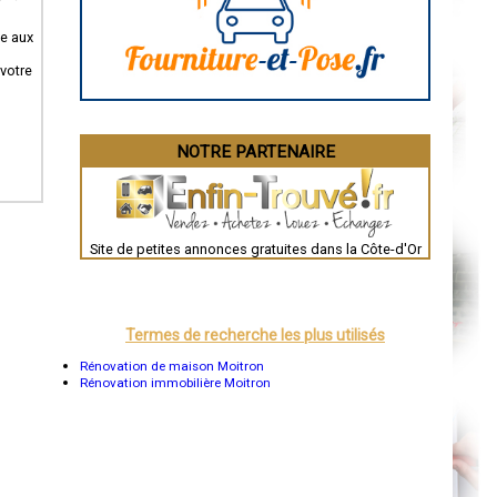
Angoulême
La Rochelle
Bourges
ve aux
Brive-la-Gaillarde
Dijon
 votre
Saint-Brieuc
Guéret
Périgueux
Besançon
NOTRE PARTENAIRE
Valence
Évreux
Chartres
Brest
Nîmes
Toulouse
Site de petites annonces gratuites dans la Côte-d'Or
Auch
Bordeaux
Montpellier
Rennes
Châteauroux
Termes de recherche les plus utilisés
Tours
Grenoble
Rénovation de maison Moitron
Dole
Rénovation immobilière Moitron
Mont-de-Marsan
Blois
Saint-Étienne
Le Puy-en-Velay
Nantes
Orléans
Cahors