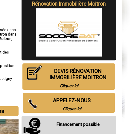
Rénovation Immobilière Moitron
isée dans
itron dans
Moitron
,
t des
sposition
DEVIS RÉNOVATION
IMMOBILIÈRE MOITRON
uetigny
,
Cliquez ici
APPELEZ-NOUS
Cliquez-ici
es
Financement possible