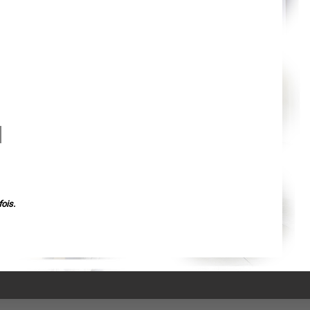
Agen
Mende
Angers
Cherbourg-Octeville
Reims
Saint-Dizier
Laval
Nancy
Verdun
Lorient
Metz
Nevers
Lille
Beauvais
Alençon
Calais
Clermont-Ferrand
Pau
Tarbes
Perpignan
ois.
Strasbourg
Mulhouse
Lyon
Vesoul
Chalon-sur-Saône
Le Mans
Chambéry
Annecy
Paris
Le Havre