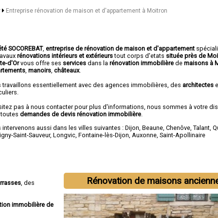
r
Entreprise rénovation de maison et d'appartement à Moitron
été SOCOREBAT
,
entreprise de rénovation de maison et d'appartement
spécial
travaux
rénovations intérieurs et extérieurs
tout corps d'etats
située près de Mo
ôte-d'Or
vous offre ses
services
dans la
rénovation immobilière
de
maisons à 
rtements
,
manoirs
,
châteaux
.
 travaillons essentiellement avec des agences immobilières, des
architectes
e
culiers.
sitez pas à nous contacter pour plus d'informations, nous sommes à votre di
 toutes
demandes de devis rénovation immobilière
.
intervenons aussi dans les villes suivantes :
Dijon
,
Beaune
,
Chenôve
,
Talant
,
Q
igny-Saint-Sauveur
,
Longvic
,
Fontaine-lès-Dijon
,
Auxonne
,
Saint-Apollinaire
Rénovation de maisons ancienn
errasses
, des
tion immobilière de