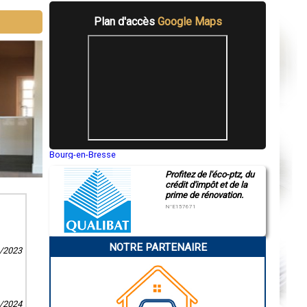
Plan d'accès
Google Maps
Bourg-en-Bresse
Saint-Quentin
Profitez de l'éco-ptz, du
Montluçon
crédit d'impôt et de la
Manosque
prime de rénovation.
Gap
Nice
N°E157671
Annonay
Charleville-Mézières
Pamiers
NOTRE PARTENAIRE
Troyes
1/2023
Narbonne
Rodez
Marseille
Caen
Aurillac
8/2024