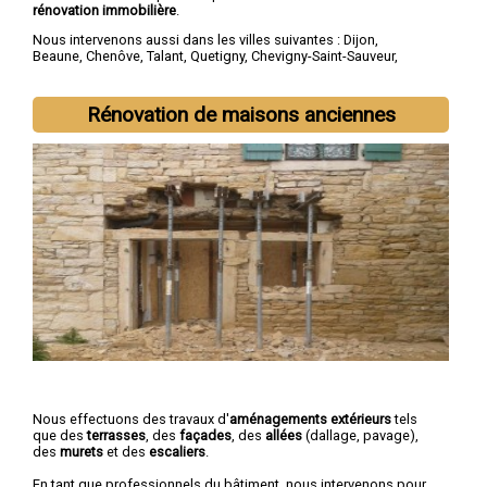
rénovation immobilière
.
Nous intervenons aussi dans les villes suivantes :
Dijon
,
Beaune
,
Chenôve
,
Talant
,
Quetigny
,
Chevigny-Saint-Sauveur
,
Longvic
,
Fontaine-lès-Dijon
,
Auxonne
,
Saint-Apollinaire
Rénovation de maisons anciennes
Nous effectuons des travaux d'
aménagements extérieurs
tels
que des
terrasses
, des
façades
, des
allées
(dallage, pavage),
des
murets
et des
escaliers
.
En tant que professionnels du bâtiment, nous intervenons pour