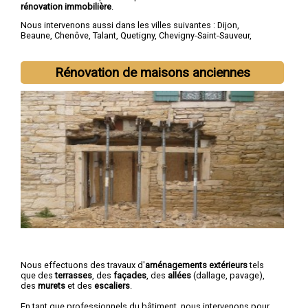
rénovation immobilière
.
Nous intervenons aussi dans les villes suivantes :
Dijon
,
Beaune
,
Chenôve
,
Talant
,
Quetigny
,
Chevigny-Saint-Sauveur
,
Longvic
,
Fontaine-lès-Dijon
,
Auxonne
,
Saint-Apollinaire
Rénovation de maisons anciennes
Nous effectuons des travaux d'
aménagements extérieurs
tels
que des
terrasses
, des
façades
, des
allées
(dallage, pavage),
des
murets
et des
escaliers
.
En tant que professionnels du bâtiment, nous intervenons pour