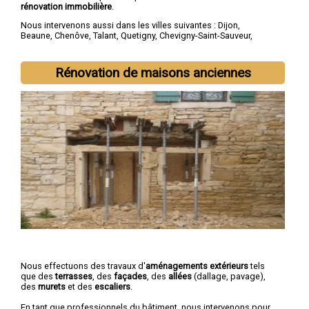
rénovation immobilière
.
Nous intervenons aussi dans les villes suivantes :
Dijon
,
Beaune
,
Chenôve
,
Talant
,
Quetigny
,
Chevigny-Saint-Sauveur
,
Longvic
,
Fontaine-lès-Dijon
,
Auxonne
,
Saint-Apollinaire
Rénovation de maisons anciennes
Nous effectuons des travaux d'
aménagements extérieurs
tels
que des
terrasses
, des
façades
, des
allées
(dallage, pavage),
des
murets
et des
escaliers
.
En tant que professionnels du bâtiment, nous intervenons pour