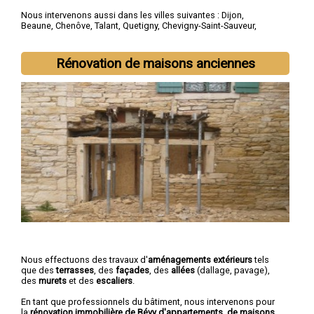
Nous intervenons aussi dans les villes suivantes :
Dijon
,
Beaune
,
Chenôve
,
Talant
,
Quetigny
,
Chevigny-Saint-Sauveur
,
Longvic
,
Fontaine-lès-Dijon
,
Auxonne
,
Saint-Apollinaire
Rénovation de maisons anciennes
Nous effectuons des travaux d'
aménagements extérieurs
tels
que des
terrasses
, des
façades
, des
allées
(dallage, pavage),
des
murets
et des
escaliers
.
En tant que professionnels du bâtiment, nous intervenons pour
la
rénovation immobilière de Bévy d'appartements, de maisons