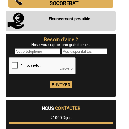
- (entreprise) Maçonnerie à Neuilly-lès-Dijon
SOCOREBAT
- (entreprise) Maçonnerie à Velars-sur-Ouche
- (entreprise) Maçonnerie à Ladoix-Serrigny
- (entreprise) Maçonnerie à Arnay-le-Duc
Financement possible
- (entreprise) Maçonnerie à Meursault
- (entreprise) Maçonnerie à Couternon
- (entreprise) Maçonnerie à Losne
- (entreprise) Maçonnerie à Nolay
Besoin d'aide ?
- (entreprise) Maçonnerie à Perrigny-lès-Dijon
Nous vous rappellons gratuitement.
- (entreprise) Maçonnerie à Marcilly-sur-Tille
- (entreprise) Maçonnerie à Pouilly-en-Auxois
- (entreprise) Maçonnerie à Messigny-et-Vantoux
- (entreprise) Maçonnerie à Savigny-lès-Beaune
- (entreprise) Maçonnerie à Saint-Julien
- (entreprise) Maçonnerie à Tart-le-Haut
- (entreprise) Maçonnerie à Belleneuve
- (entreprise) Maçonnerie à Fénay
- (entreprise) Maçonnerie à Daix
- (entreprise) Maçonnerie à Pontailler-sur-Saône
- (entreprise) Maçonnerie à Longecourt-en-Plaine
- (entreprise) Maçonnerie à Aiserey
NOUS
CONTACTER
- (entreprise) Maçonnerie à Ahuy
- (entreprise) Maçonnerie à Fleurey-sur-Ouche
21000 Dijon
- (entreprise) Maçonnerie à Couchey
- (entreprise) Maçonnerie à Lamarche-sur-Saône