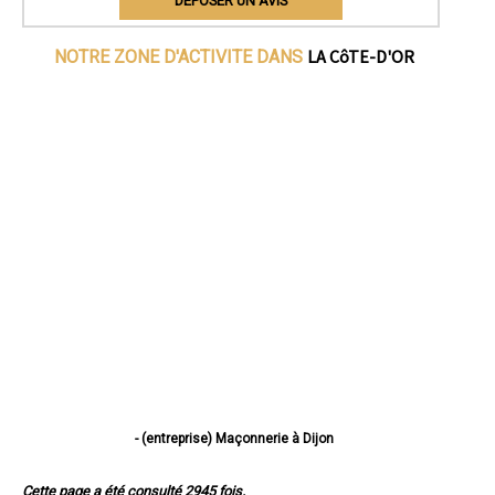
DEPOSER UN AVIS
LA CôTE-D'OR
NOTRE ZONE D'ACTIVITE DANS
- (entreprise) Maçonnerie à Dijon
- (entreprise) Maçonnerie à Beaune
- (entreprise) Maçonnerie à Chenôve
Cette page a été consulté 2945 fois.