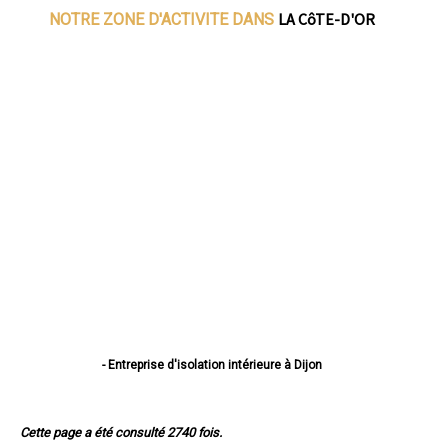
LA CôTE-D'OR
NOTRE ZONE D'ACTIVITE DANS
- Entreprise d'isolation intérieure à Dijon
- Entreprise d'isolation intérieure à Beaune
- Entreprise d'isolation intérieure à Chenôve
- Entreprise d'isolation intérieure à Talant
Cette page a été consulté 2740 fois.
- Entreprise d'isolation intérieure à Chevigny-Saint-Sauveur