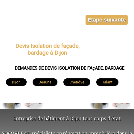
Devis Isolation de façade,
bardage à Dijon
DEMANDES DE DEVIS ISOLATION DE FAçADE, BARDAGE
Dijon
Beaune
Chenôve
Talant
Chevigny-Saint-Sauveur
Quetigny
Longvic
Fontaine-lès-Dijon
Auxonne
Entreprise de bâtiment à Dijon tous corps d'état
Saint-Apollinaire
Châtillon-sur-Seine
NOS SERVICES
SOCOREBAT, spécialiste en rénovation immobilière dans la