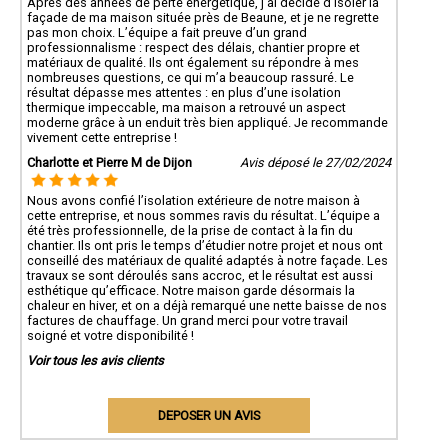
Après des années de perte énergétique, j’ai décidé d’isoler la
façade de ma maison située près de Beaune, et je ne regrette
pas mon choix. L’équipe a fait preuve d’un grand
professionnalisme : respect des délais, chantier propre et
matériaux de qualité. Ils ont également su répondre à mes
nombreuses questions, ce qui m’a beaucoup rassuré. Le
résultat dépasse mes attentes : en plus d’une isolation
thermique impeccable, ma maison a retrouvé un aspect
moderne grâce à un enduit très bien appliqué. Je recommande
vivement cette entreprise !
Charlotte et Pierre M de Dijon
Avis déposé le 27/02/2024
Nous avons confié l’isolation extérieure de notre maison à
cette entreprise, et nous sommes ravis du résultat. L’équipe a
été très professionnelle, de la prise de contact à la fin du
chantier. Ils ont pris le temps d’étudier notre projet et nous ont
conseillé des matériaux de qualité adaptés à notre façade. Les
travaux se sont déroulés sans accroc, et le résultat est aussi
esthétique qu’efficace. Notre maison garde désormais la
chaleur en hiver, et on a déjà remarqué une nette baisse de nos
factures de chauffage. Un grand merci pour votre travail
soigné et votre disponibilité !
Voir tous les avis clients
DEPOSER UN AVIS