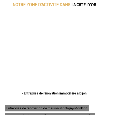
LA CôTE-D'OR
NOTRE ZONE D'ACTIVITE DANS
- Entreprise de rénovation immobilière à Dijon
- Entreprise de rénovation immobilière à Beaune
- Entreprise de rénovation immobilière à Chenôve
- Entreprise de rénovation immobilière à Talant
Entreprise de rénovation de maison Montigny-Montfort
- Entreprise de rénovation immobilière à Chevigny-Saint-Sauveur