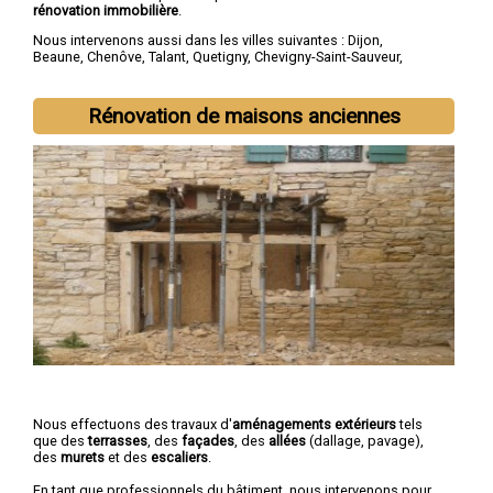
rénovation immobilière
.
Nous intervenons aussi dans les villes suivantes :
Dijon
,
Beaune
,
Chenôve
,
Talant
,
Quetigny
,
Chevigny-Saint-Sauveur
,
Longvic
,
Fontaine-lès-Dijon
,
Auxonne
,
Saint-Apollinaire
Rénovation de maisons anciennes
Nous effectuons des travaux d'
aménagements extérieurs
tels
que des
terrasses
, des
façades
, des
allées
(dallage, pavage),
des
murets
et des
escaliers
.
En tant que professionnels du bâtiment, nous intervenons pour