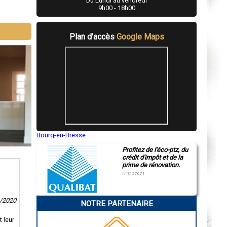
Du Lundi au vendredi
9h00 - 18h00
Plan d'accès
Google Maps
Bourg-en-Bresse
Saint-Quentin
Profitez de l'éco-ptz, du
Montluçon
crédit d'impôt et de la
Manosque
prime de rénovation.
Gap
Nice
N°E157671
Annonay
Charleville-Mézières
Pamiers
9/2020
NOTRE PARTENAIRE
Troyes
Narbonne
Rodez
 leur
Marseille