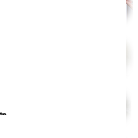
Nantes
Orléans
Cahors
Agen
Mende
Angers
Cherbourg-Octeville
Reims
Saint-Dizier
Laval
Nancy
Verdun
Lorient
Metz
Nevers
Lille
Beauvais
Alençon
Calais
Clermont-Ferrand
Pau
Tarbes
Perpignan
Strasbourg
Mulhouse
ois.
Lyon
Vesoul
Chalon-sur-Saône
Le Mans
Chambéry