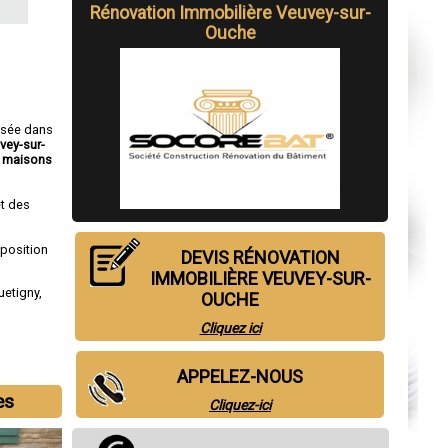
Rénovation Immobilière Veuvey-sur-
Ouche
isée dans
vey-sur-
e
maisons
t des
sposition
DEVIS RÉNOVATION
IMMOBILIÈRE VEUVEY-SUR-
uetigny
,
OUCHE
Cliquez ici
APPELEZ-NOUS
es
Cliquez-ici