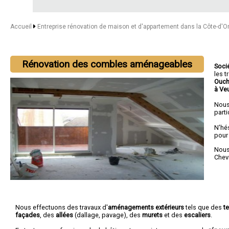
Accueil
Entreprise rénovation de maison et d'appartement dans la Côte-d'O
Rénovation des combles aménageables
Soci
les 
Ouch
à Ve
Nous
parti
N'hé
pour
Nous 
Chev
Nous effectuons des travaux d'
aménagements extérieurs
tels que des
t
façades
, des
allées
(dallage, pavage), des
murets
et des
escaliers
.