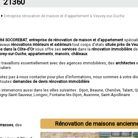
21360
r
Entreprise rénovation de maison et d'appartement à Veuvey-sur-Ouche
été SOCOREBAT
,
entreprise de rénovation de maison et d'appartement
spécial
travaux
rénovations intérieurs et extérieurs
tout corps d'etats
située près de Veu
e dans la Côte-d'Or
vous offre ses
services
dans la
rénovation immobilière
d
uvey-sur-Ouche
,
appartements
,
manoirs
,
châteaux
.
 travaillons essentiellement avec des agences immobilières, des
architectes
e
culiers.
sitez pas à nous contacter pour plus d'informations, nous sommes à votre di
 toutes
demandes de devis rénovation immobilière
.
intervenons aussi dans les villes suivantes :
Dijon
,
Beaune
,
Chenôve
,
Talant
,
Q
igny-Saint-Sauveur
,
Longvic
,
Fontaine-lès-Dijon
,
Auxonne
,
Saint-Apollinaire
Rénovation de maisons ancienn
errasses
, des