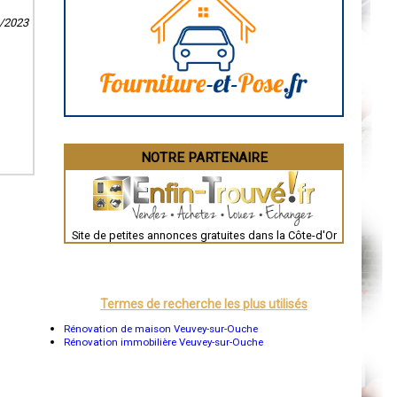
Caen
9/2023
Aurillac
Angoulême
La Rochelle
Bourges
Brive-la-Gaillarde
Dijon
Saint-Brieuc
Guéret
Périgueux
Besançon
NOTRE PARTENAIRE
Valence
Évreux
Chartres
Brest
Nîmes
Toulouse
Site de petites annonces gratuites dans la Côte-d'Or
Auch
Bordeaux
Montpellier
Rennes
Châteauroux
Termes de recherche les plus utilisés
Tours
Grenoble
Rénovation de maison Veuvey-sur-Ouche
Dole
Rénovation immobilière Veuvey-sur-Ouche
Mont-de-Marsan
Blois
Saint-Étienne
Le Puy-en-Velay