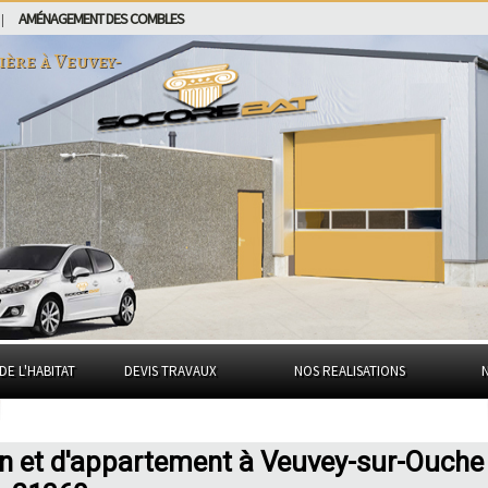
AMÉNAGEMENT DES COMBLES
|
ière à
Veuvey-
DE L'HABITAT
DEVIS TRAVAUX
NOS REALISATIONS
on et d'appartement à Veuvey-sur-Ouche