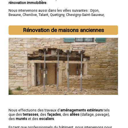
rénovation immobilière
.
Nous intervenons aussi dans les villes suivantes :
Dijon
,
Beaune
,
Chenôve
,
Talant
,
Quetigny
,
Chevigny-Saint-Sauveur
,
Longvic
,
Fontaine-lès-Dijon
,
Auxonne
,
Saint-Apollinaire
Rénovation de maisons anciennes
Nous effectuons des travaux d'
aménagements extérieurs
tels
que des
terrasses
, des
façades
, des
allées
(dallage, pavage),
des
murets
et des
escaliers
.
En tant que professionnels du bâtiment, nous intervenons pour