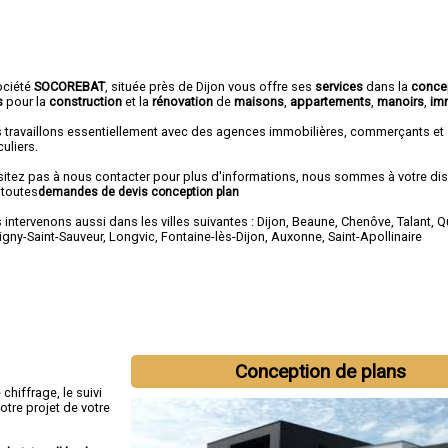
ociété
SOCOREBAT
, située près de Dijon vous offre ses
services
dans la
conce
s
pour la
construction
et la
rénovation
de
maisons
,
appartements
,
manoirs
,
im
 travaillons essentiellement avec des agences immobilières, commerçants et
culiers.
sitez pas à nous contacter pour plus d'informations, nous sommes à votre di
 toutes
demandes de devis conception plan
intervenons aussi dans les villes suivantes :
Dijon
,
Beaune
,
Chenôve
,
Talant
,
Q
igny-Saint-Sauveur
,
Longvic
,
Fontaine-lès-Dijon
,
Auxonne
,
Saint-Apollinaire
Conception de plans
hiffrage, le suivi
otre projet de votre