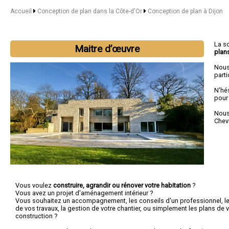
Accueil
Conception de plan dans la Côte-d'Or
Conception de plan à Dijon
La s
Maitre d’œuvre
plan
Nous
parti
N'hé
pour
Nous 
Chev
Vous voulez
construire, agrandir ou rénover votre habitation
?
Vous avez un projet d'aménagement intérieur ?
Vous souhaitez un accompagnement, les conseils d'un professionnel, le c
de vos travaux, la gestion de votre chantier, ou simplement les plans de v
construction ?