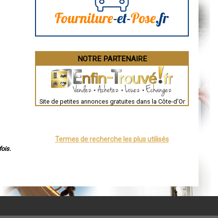
La Rochelle
Bourges
Brive-la-Gaillarde
Dijon
Saint-Brieuc
Guéret
Périgueux
Besançon
NOTRE PARTENAIRE
Valence
Évreux
Chartres
Brest
Nîmes
Toulouse
Site de petites annonces gratuites dans la Côte-d'Or
Auch
Bordeaux
Montpellier
Rennes
Châteauroux
Termes de recherche les plus utilisés
Tours
Grenoble
ois.
Dole
Mont-de-Marsan
Blois
Saint-Étienne
Le Puy-en-Velay
Nantes
Orléans
Cahors
Agen