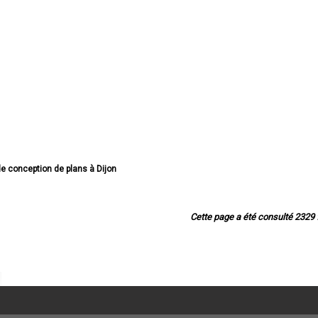
de conception de plans à Dijon
de conception de plans à Beaune
e conception de plans à Chenôve
de conception de plans à Talant
Cette page a été consulté 2329 f
ption de plans à Chevigny-Saint-Sauveur
e conception de plans à Quetigny
e conception de plans à Longvic
ception de plans à Fontaine-lès-Dijon
e conception de plans à Auxonne
nception de plans à Saint-Apollinaire
eption de plans à Châtillon-sur-Seine
e conception de plans à Montbard