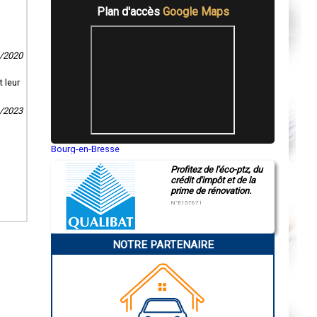
Plan d'accès
Google Maps
9/2020
 leur
1/2023
Bourg-en-Bresse
Saint-Quentin
Profitez de l'éco-ptz, du
Montluçon
crédit d'impôt et de la
Manosque
prime de rénovation.
Gap
Nice
N°E157671
Annonay
Charleville-Mézières
Pamiers
NOTRE PARTENAIRE
Troyes
Narbonne
Rodez
Marseille
Caen
Aurillac
Angoulême