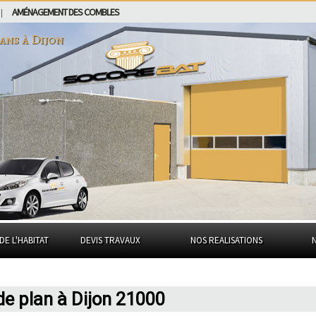
AMÉNAGEMENT DES COMBLES
|
lans à
Dijon
DE L'HABITAT
DEVIS TRAVAUX
NOS REALISATIONS
e plan à Dijon 21000